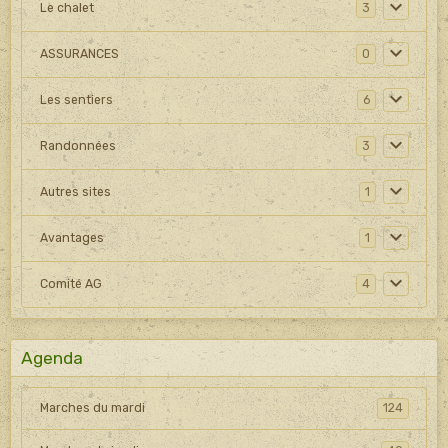
Le chalet
3
ASSURANCES
0
Les sentiers
6
Randonnées
3
Autres sites
1
Avantages
1
Comité AG
4
Agenda
Marches du mardi
124