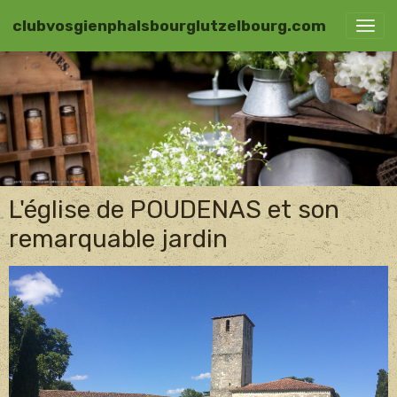
clubvosgienphalsbourglutzelbourg.com
L'église de POUDENAS et son
remarquable jardin