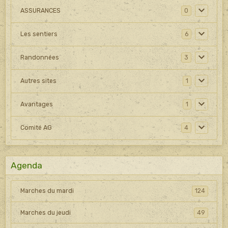
ASSURANCES
0
Les sentiers
6
Randonnées
3
Autres sites
1
Avantages
1
Comité AG
4
Agenda
Marches du mardi
124
Marches du jeudi
49