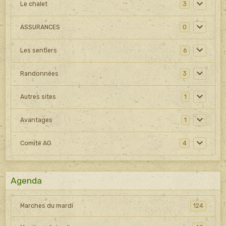
Le chalet
3
ASSURANCES
0
Les sentiers
6
Randonnées
3
Autres sites
1
Avantages
1
Comité AG
4
Agenda
Marches du mardi
124