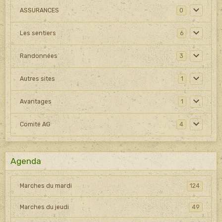
ASSURANCES
0
Les sentiers
6
Randonnées
3
Autres sites
1
Avantages
1
Comité AG
4
Agenda
Marches du mardi
124
Marches du jeudi
49