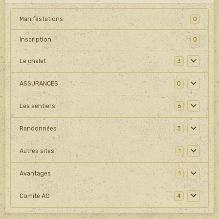
Manifestations
0
Inscription
0
Le chalet
3
ASSURANCES
0
Les sentiers
6
Randonnées
3
Autres sites
1
Avantages
1
Comité AG
4