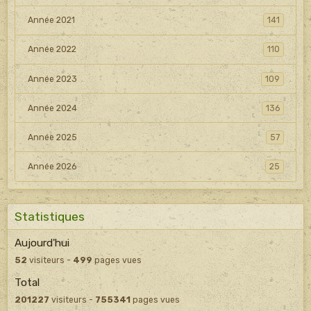
Année 2021
141
Année 2022
110
Année 2023
109
Année 2024
136
Année 2025
57
Année 2026
25
Statistiques
Aujourd'hui
52
visiteurs -
499
pages vues
Total
201227
visiteurs -
755341
pages vues