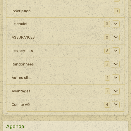
Inscription
0
Le chalet
3
ASSURANCES
0
Les sentiers
6
Randonnées
3
Autres sites
1
Avantages
1
Comité AG
4
Agenda