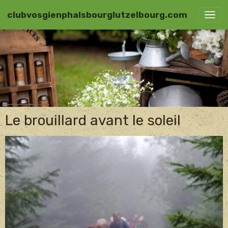
clubvosgienphalsbourglutzelbourg.com
Le brouillard avant le soleil