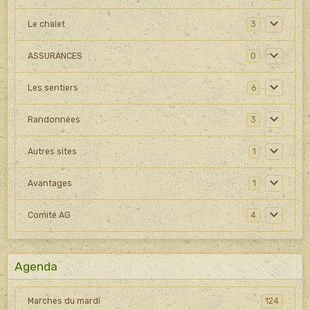
Le chalet
3
ASSURANCES
0
Les sentiers
6
Randonnées
3
Autres sites
1
Avantages
1
Comité AG
4
Agenda
Marches du mardi
124