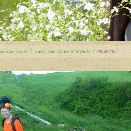
vaux au chalet
Travail avec Danne et 4 Vents
P1080715s