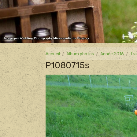
Accueil
Album photos
Année 2016
Tra
P1080715s