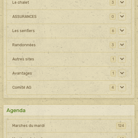
Le chalet
3
ASSURANCES
0
Les sentiers
6
Randonnées
3
Autres sites
1
Avantages
1
Comité AG
4
Agenda
Marches du mardi
124