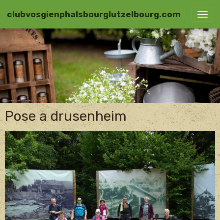
clubvosgienphalsbourglutzelbourg.com
Pose a drusenheim