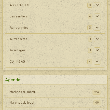
ASSURANCES
0
Les sentiers
6
Randonnées
3
Autres sites
1
Avantages
1
Comité AG
4
Agenda
Marches du mardi
124
Marches du jeudi
49