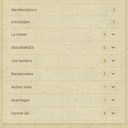
Manifestations
0
Inscription
0
Le chalet
3
ASSURANCES
0
Les sentiers
6
Randonnées
3
Autres sites
1
Avantages
1
Comité AG
4