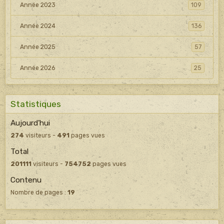
Année 2023
109
Année 2024
136
Année 2025
57
Année 2026
25
Statistiques
Aujourd'hui
274
visiteurs -
491
pages vues
Total
201111
visiteurs -
754752
pages vues
Contenu
Nombre de pages :
19